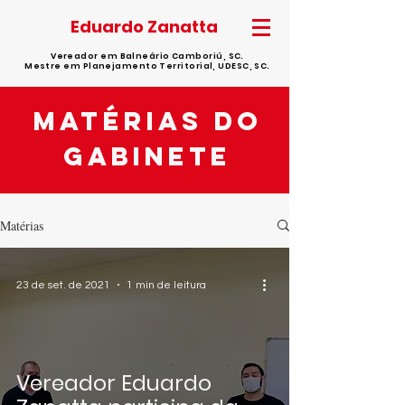
Eduardo Zanatta
Vereador em Balneário Camboriú, SC.
Mestre em Planejamento Territorial, UDESC, SC.
matérias do
gabinete
Matérias
23 de set. de 2021
1 min de leitura
Vereador Eduardo