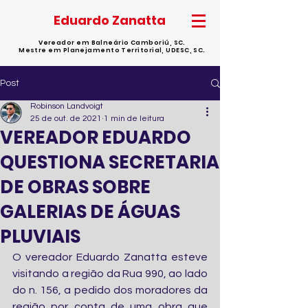
Eduardo Zanatta
Vereador em Balneário Camboriú, SC.
Mestre em Planejamento Territorial, UDESC, SC.
Post
Robinson Landvoigt
25 de out. de 2021
1 min de leitura
VEREADOR EDUARDO
QUESTIONA SECRETARIA
DE OBRAS SOBRE
GALERIAS DE ÁGUAS
PLUVIAIS
O vereador Eduardo Zanatta esteve 
visitando a região da Rua 990, ao lado 
do n. 156, a pedido dos moradores da 
região por conta de uma obra que 